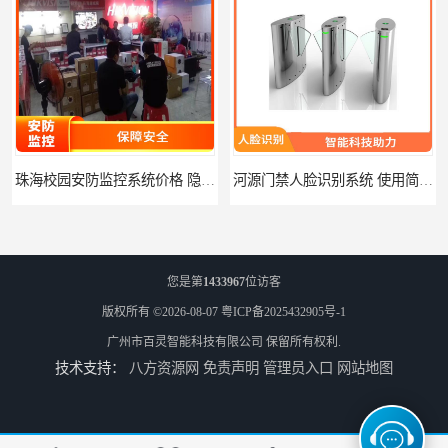
珠海校园安防监控系统价格 隐私保护 能够长时间稳定运行
河源门禁人脸识别系统 使用简单方便 无需人工干预
您是第
1433967
位访客
版权所有 ©2026-08-07
粤ICP备2025432905号-1
广州市百灵智能科技有限公司
保留所有权利.
技术支持：
八方资源网
免责声明
管理员入口
网站地图
潮州人脸识别系统价格 能够识别活体人脸 非接触性
潮州智能人脸识别系统 可以应用于不同场景 高度自动化