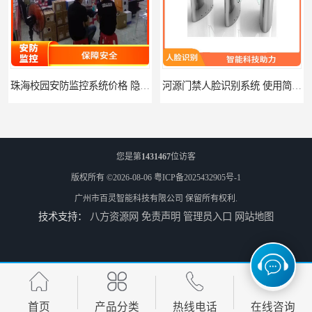
珠海校园安防监控系统价格 隐私保护 能够长时间稳定运行
河源门禁人脸识别系统 使用简单方便 无需人工干预
您是第
1431467
位访客
版权所有 ©2026-08-06
粤ICP备2025432905号-1
广州市百灵智能科技有限公司
保留所有权利.
技术支持：
八方资源网
免责声明
管理员入口
网站地图
潮州人脸识别系统价格 能够识别活体人脸 非接触性
潮州智能人脸识别系统 可以应用于不同场景 高度自动化
首页
产品分类
热线电话
在线咨询