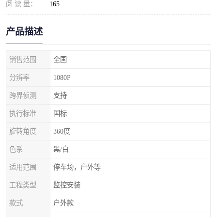
阅 读 量：
165
产品描述
销售范围
全国
分辨率
1080P
跨界侦测
支持
执行标准
国标
旋转角度
360度
色系
黑/白
适用范围
停车场，户外等
工程类型
监控安装
款式
户外款