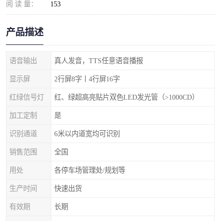
阅 读 量：
153
产品描述
语音输出
真人发音，TTS任意语音播报
显示屏
2行屏8字丨4行屏16字
红绿信号灯
红、绿超高亮贴片双色LED发光管（>1000CD）
加工定制
是
识别通道
6米以内道宽均可识别
销售范围
全国
用处
各停车场管理处/规划等
生产时间
快速出货
有效期
长期