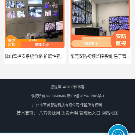
佛山监控安系统价格 扩展性强 智能分析
东莞安防视频监控系统 易于管理 多通道监控
您是第
1429817
位访客
版权所有 ©2026-08-06
粤ICP备2025432905号-1
广州市百灵智能科技有限公司
保留所有权利.
技术支持：
八方资源网
免责声明
管理员入口
网站地图
珠海校园安防监控系统价格 隐私保护 能够长时间稳定运行
河源门禁人脸识别系统 使用简单方便 无需人工干预