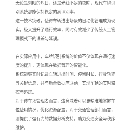
无论是刺眼的烈日，还是光线不足的夜晚，现代车牌识
别系统都能保持稳定的高识别率。
这一技术突破，使得车辆进出场景的自动化管理成为现
实，极大提升了通行效率，同时有效减少了传统人工管
理模式下的误差与延误。
在实际应用中，车牌识别系统的价值不仅体现在通行速
度的提升，更体现在数据管理的智能化。
系统能够实时记录车辆进出时间、停留时长、行驶轨迹
等关键信息，并与后台数据库联动，实现车辆的实时监
控与追踪。
对于停车场管理者而言，这意味着可以更精准地掌握车
位使用情况，优化资源配置；对于交通管理部门而言，
则提供了强有力的数据分析支持，助力交通安全与秩序
维护。