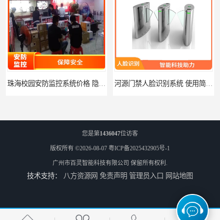
珠海校园安防监控系统价格 隐私保护 能够长时间稳定运行
河源门禁人脸识别系统 使用简单方便 无需人工干预
您是第
1436047
位访客
版权所有 ©2026-08-07
粤ICP备2025432905号-1
广州市百灵智能科技有限公司
保留所有权利.
技术支持：
八方资源网
免责声明
管理员入口
网站地图
潮州人脸识别系统价格 能够识别活体人脸 非接触性
潮州智能人脸识别系统 可以应用于不同场景 高度自动化