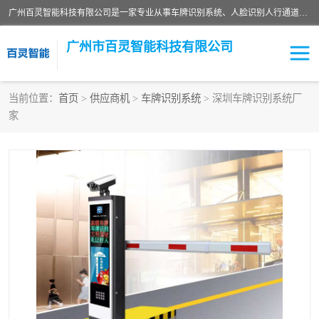
广州百灵智能科技有限公司是一家专业从事车牌识别系统、人脸识别人行通道、安防监控交通设施、停车场智能管理系统、停车场云平台、车牌识别一体机、自动道闸、通道设备、交通设施及交通划线等产品研发、生产和销售的高新技术企业。
广州市百灵智能科技有限公司
当前位置：
首页
>
供应商机
>
车牌识别系统
> 深圳车牌识别系统厂
家
安防监控红外报警系统
车牌识别系统
人脸识别系统