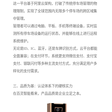
这一平台基于阿里云架构，打破了传统停车场管理的物
理限制，实现了全球范围内无限多个停车场的跨区域集
中管理。
管理者可以通过电脑、平板、手机等终端设备，实时监
测所有停车场设备的运行状态，并能够在线上进行远程
系统维护。
无论是ID、IC、蓝牙，还是车牌识别方式，云平台都能
全面兼容；在支付环节，系统更支持微信支付、支付宝
支付、银联闪付等多种主流支付方式，充分满足用户多
样化的支付需求。
三、品质为基：认证体系下的硬核实力
在百灵智能看来，产品品质是企业立足之本。