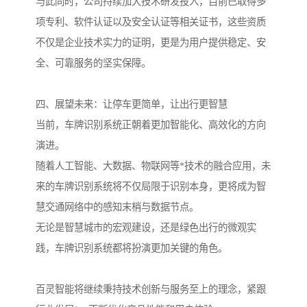
与此同时，公司持续加大技术研发投入，目前已取得多
项专利、软件认证以及安全认证等相关证书，这些资质
不仅是企业技术实力的证明，更是为用户提供稳定、安
全、可靠服务的坚实保障。
四、展望未来：让停车更简单，让出行更智慧
当前，车牌识别系统正朝着更加智能化、高效化的方向
演进。
随着人工智能、大数据、物联网等*技术的融合应用，未
来的车牌识别系统将不仅局限于识别本身，更将成为智
慧交通网络中的感知末梢与数据节点。
无论是智慧城市的宏观建设，还是绿色出行的微观实
践，车牌识别系统都将扮演更加关键的角色。
百灵智能将继续秉持技术创新与服务至上的理念，紧跟