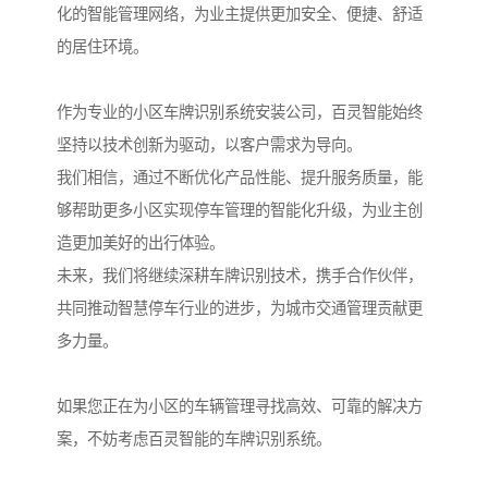
化的智能管理网络，为业主提供更加安全、便捷、舒适
的居住环境。
作为专业的小区车牌识别系统安装公司，百灵智能始终
坚持以技术创新为驱动，以客户需求为导向。
我们相信，通过不断优化产品性能、提升服务质量，能
够帮助更多小区实现停车管理的智能化升级，为业主创
造更加美好的出行体验。
未来，我们将继续深耕车牌识别技术，携手合作伙伴，
共同推动智慧停车行业的进步，为城市交通管理贡献更
多力量。
如果您正在为小区的车辆管理寻找高效、可靠的解决方
案，不妨考虑百灵智能的车牌识别系统。