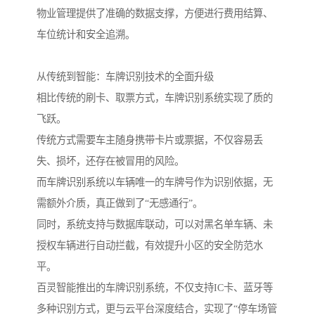
物业管理提供了准确的数据支撑，方便进行费用结算、
车位统计和安全追溯。
从传统到智能：车牌识别技术的全面升级
相比传统的刷卡、取票方式，车牌识别系统实现了质的
飞跃。
传统方式需要车主随身携带卡片或票据，不仅容易丢
失、损坏，还存在被冒用的风险。
而车牌识别系统以车辆唯一的车牌号作为识别依据，无
需额外介质，真正做到了“无感通行”。
同时，系统支持与数据库联动，可以对黑名单车辆、未
授权车辆进行自动拦截，有效提升小区的安全防范水
平。
百灵智能推出的车牌识别系统，不仅支持IC卡、蓝牙等
多种识别方式，更与云平台深度结合，实现了“停车场管