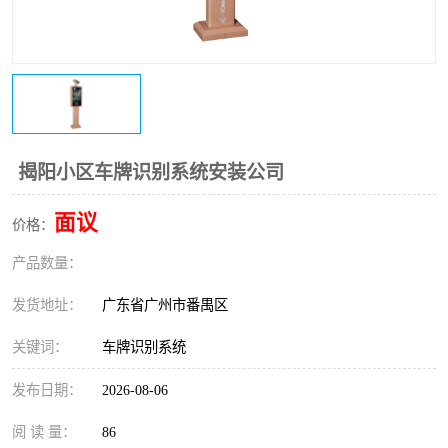
揭阳小区车牌识别系统安装公司
面议
价格：
产品数量：
发货地址：
广东省广州市番禺区
关键词：
车牌识别系统
发布日期：
2026-08-06
阅 读 量：
86