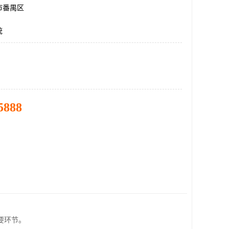
市番禺区
统
5888
要环节。