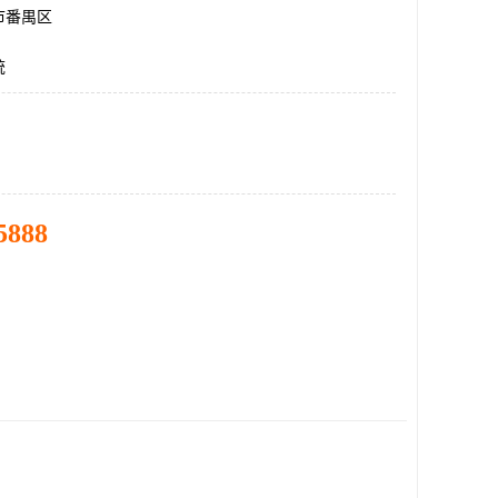
市番禺区
统
5888