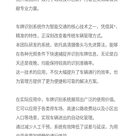
献专业力量。
车牌识别系统作为智能交通的核心技术之一，凭借其*、
精准的特性，正深刻改变着传统车辆管理方式。
本团队研发的系统，依托高清摄像头与先进算法，能够
在各种光照条件下快速捕捉并识别车牌信息，无论是白
天还是夜晚，均能保持较高的识别准确率。
这一技术的应用，不仅大幅提升了车辆通行的效率，也
为管理方提供了更为便捷和可靠的解决方案。
在实际应用中，车牌识别系统展现出广泛的使用价值。
它可以应用于各类停车场、高速公路收费站以及小区出
入口等场景，实现车辆进出的自动化管理。
通过减少人工干预，系统有效降低了误差与延误，为用
户带来更加顺畅的通行体验。