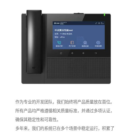
作为专业的开发团队，我们始终将产品质量放在首位。
所有产品均严格遵循相关质量标准，并通过多项认证，
确保其稳定性和可靠性。
多年来，我们的系统已在多个场景中稳定运行，积累了