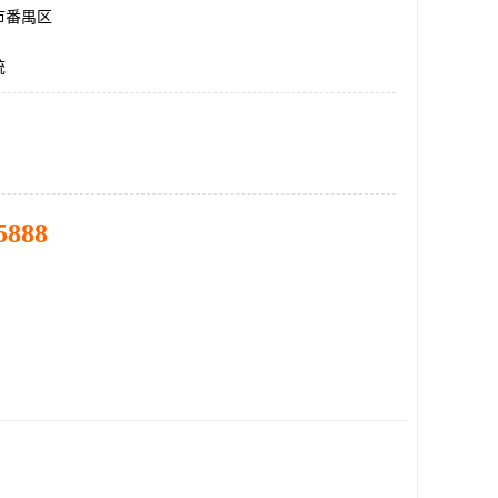
市番禺区
统
5888