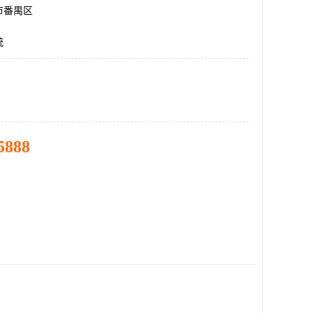
市番禺区
统
5888