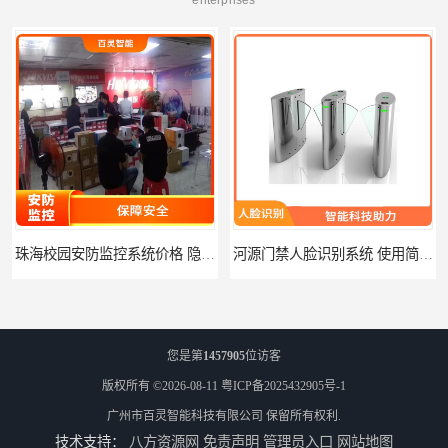
珠海校园安防监控系统价格 隐私保护 能够长时间稳定运行
河源门禁人脸识别系统 使用简单方便 无需人工干预
您是第
1457905
位访客
版权所有 ©2026-08-11
粤ICP备2025432905号-1
广州市百灵智能科技有限公司
保留所有权利.
技术支持：
八方资源网
免责声明
管理员入口
网站地图