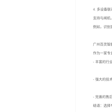
4. 多设备
支持与闸机
例如，识别
广州百灵智
作为一家专
- 丰富的
- 强大的
- 完善的
结语：选择