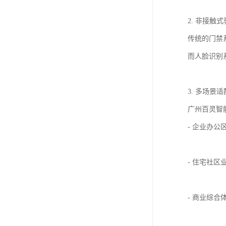
2. 非接触
传统的门禁
而人脸识别
3. 多场景
广州百灵智
- 企业办
- 住宅社
- 商业综