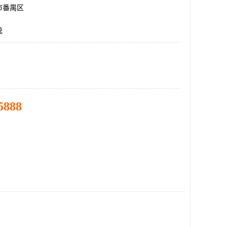
市番禺区
统
5888