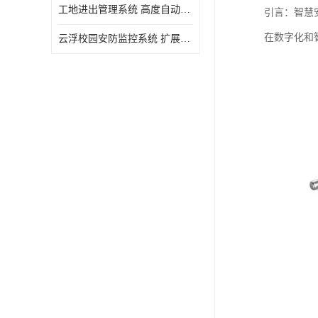
工地进出管理系统 高度自动化 提高了工作效率
引言：智慧
在数字化和
云浮校园安防监控系统 扩展性强 提高监控范围和效率