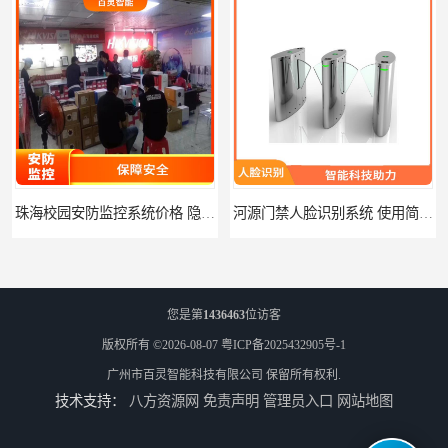
珠海校园安防监控系统价格 隐私保护 能够长时间稳定运行
河源门禁人脸识别系统 使用简单方便 无需人工干预
您是第
1436463
位访客
版权所有 ©2026-08-07
粤ICP备2025432905号-1
广州市百灵智能科技有限公司
保留所有权利.
技术支持：
八方资源网
免责声明
管理员入口
网站地图