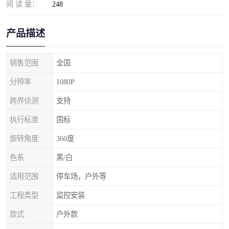
阅 读 量：
248
产品描述
销售范围
全国
分辨率
1080P
跨界侦测
支持
执行标准
国标
旋转角度
360度
色系
黑/白
适用范围
停车场，户外等
工程类型
监控安装
款式
户外款