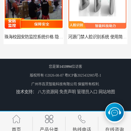
珠海校园安防监控系统价格 隐私保护 能够长时间稳定运行
河源门禁人脸识别系统 使用简单方便 无需人工干预
您是第
1433994
位访客
版权所有 ©2026-08-07
粤ICP备2025432905号-1
广州市百灵智能科技有限公司
保留所有权利.
技术支持：
八方资源网
免责声明
管理员入口
网站地图
潮州人脸识别系统价格 能够识别活体人脸 非接触性
潮州智能人脸识别系统 可以应用于不同场景 高度自动化
首页
产品分类
热线电话
在线咨询