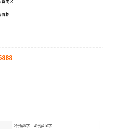
市番禺区
统价格
5888
2行屏8字丨4行屏16字