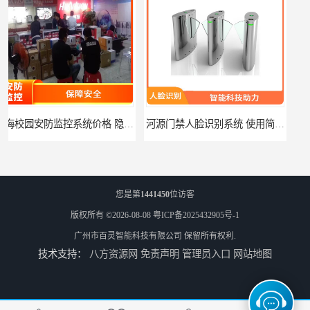
监控系统价格 隐私保护 能够长时间稳定运行
河源门禁人脸识别系统 使用简单方便 无需人工干预
您是第
1441450
位访客
版权所有 ©2026-08-08
粤ICP备2025432905号-1
广州市百灵智能科技有限公司
保留所有权利.
技术支持：
八方资源网
免责声明
管理员入口
网站地图
潮州人脸识别系统价格 能够识别活体人脸 非接触性
潮州智能人脸识别系统 可以应用于不同场景 高度自动化