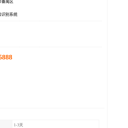
市番禺区
脸识别系统
5888
1-3天