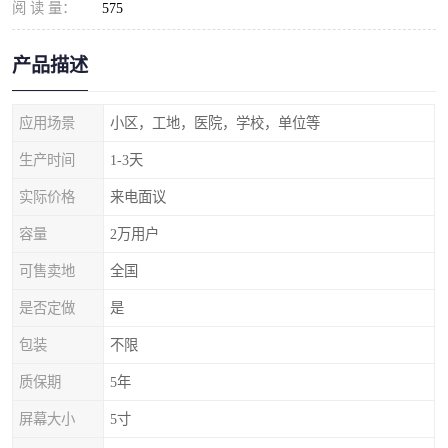
阅 读 量：
575
产品描述
应用场景
小区，工地，医院，学校，单位等
生产时间
1-3天
实际价格
来电面议
容量
2万用户
可售卖地
全国
是否定做
是
包装
不限
质保期
5年
屏幕大小
5寸