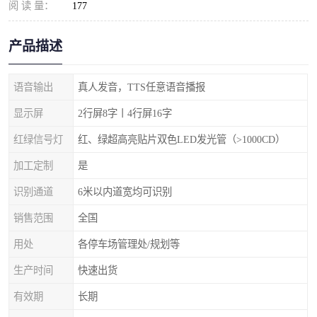
阅 读 量：
177
产品描述
语音输出
真人发音，TTS任意语音播报
显示屏
2行屏8字丨4行屏16字
红绿信号灯
红、绿超高亮贴片双色LED发光管（>1000CD）
加工定制
是
识别通道
6米以内道宽均可识别
销售范围
全国
用处
各停车场管理处/规划等
生产时间
快速出货
有效期
长期