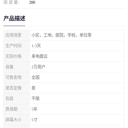
阅 读 量：
200
产品描述
应用场景
小区，工地，医院，学校，单位等
生产时间
1-3天
实际价格
来电面议
容量
2万用户
可售卖地
全国
是否定做
是
包装
不限
质保期
5年
屏幕大小
5寸