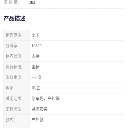
阅 读 量：
183
产品描述
销售范围
全国
分辨率
1080P
跨界侦测
支持
执行标准
国标
旋转角度
360度
色系
黑/白
适用范围
停车场，户外等
工程类型
监控安装
款式
户外款