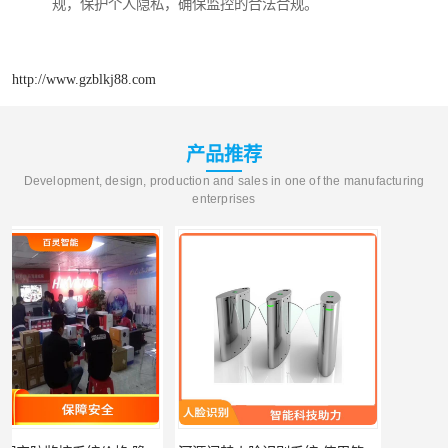
规，保护个人隐私，确保监控的合法合规。
http://www.gzblkj88.com
产品推荐
Development, design, production and sales in one of the manufacturing
enterprises