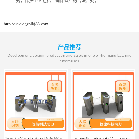
规，保护个人隐私，确保监控的合法合规。
http://www.gzblkj88.com
产品推荐
Development, design, production and sales in one of the manufacturing
enterprises