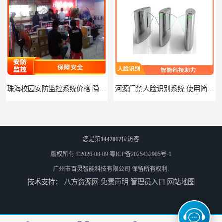
珠海校园安防监控系统价格 隐私保护 能够长时间稳定运行
河源门禁人脸识别系统 使用简单方便 无需人工干预
您是第
1447017
位访客
版权所有 ©2026-08-09
粤ICP备2025432905号-1
广州市百灵智能科技有限公司
保留所有权利.
技术支持：
八方资源网
免责声明
管理员入口
网站地图
潮州人脸识别系统价格 能够识别活体人脸 非接触性
潮州智能人脸识别系统 可以应用于不同场景 高度自动化