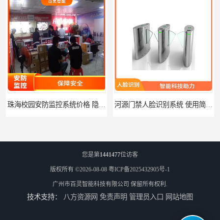
珠海校园安防监控系统价格 隐私保护 能够长时间稳定运行
河源门禁人脸识别系统 使用简单方便 无需人工干预
您是第
1441477
位访客
版权所有 ©2026-08-08
粤ICP备2025432905号-1
广州市百灵智能科技有限公司
保留所有权利.
技术支持：
八方资源网
免责声明
管理员入口
网站地图