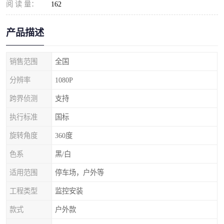
阅 读 量：
162
产品描述
销售范围
全国
分辨率
1080P
跨界侦测
支持
执行标准
国标
旋转角度
360度
色系
黑/白
适用范围
停车场，户外等
工程类型
监控安装
款式
户外款