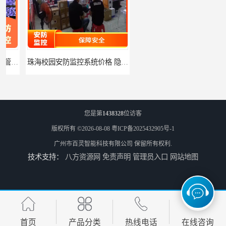
珠海校园安防监控系统价格 隐私保护 能够长时间稳定运行
河源门禁人脸识别系统 使用简单方便 无需人工干预
您是第
1438328
位访客
版权所有 ©2026-08-08
粤ICP备2025432905号-1
广州市百灵智能科技有限公司
保留所有权利.
技术支持：
八方资源网
免责声明
管理员入口
网站地图
潮州人脸识别系统价格 能够识别活体人脸 非接触性
潮州智能人脸识别系统 可以应用于不同场景 高度自动化
首页
产品分类
热线电话
在线咨询