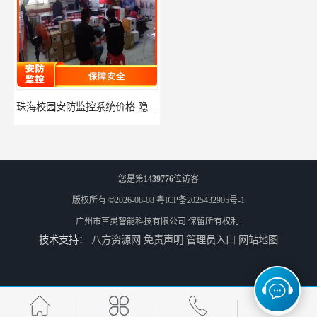
珠海校园安防监控系统价格 隐私保护 能够长时间稳定运行
河源门禁人脸识别系统 使用简单方便 无需人工干预
您是第
1439776
位访客
版权所有 ©2026-08-08
粤ICP备2025432905号-1
广州市百灵智能科技有限公司
保留所有权利.
技术支持：
八方资源网
免责声明
管理员入口
网站地图
潮州人脸识别系统价格 能够识别活体人脸 非接触性
潮州智能人脸识别系统 可以应用于不同场景 高度自动化