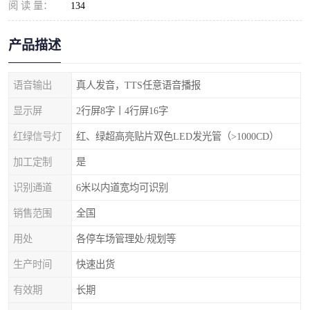
阅 读 量：
134
产品描述
语音输出
真人发音，TTS任意语音播报
显示屏
2行屏8字丨4行屏16字
红绿信号灯
红、绿超高亮贴片双色LED发光管（>1000CD）
加工定制
是
识别通道
6米以内道宽均可识别
销售范围
全国
用处
各停车场管理处/规划等
生产时间
快速出货
有效期
长期