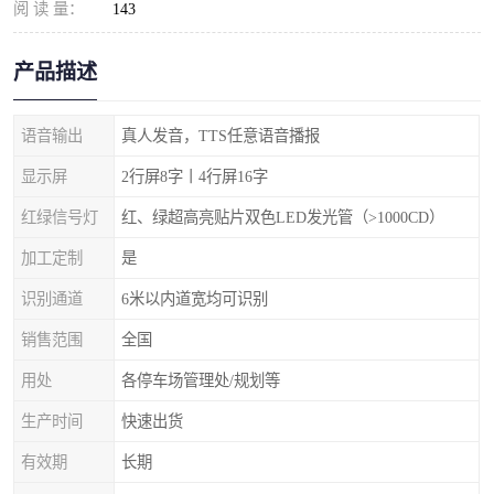
阅 读 量：
143
产品描述
语音输出
真人发音，TTS任意语音播报
显示屏
2行屏8字丨4行屏16字
红绿信号灯
红、绿超高亮贴片双色LED发光管（>1000CD）
加工定制
是
识别通道
6米以内道宽均可识别
销售范围
全国
用处
各停车场管理处/规划等
生产时间
快速出货
有效期
长期