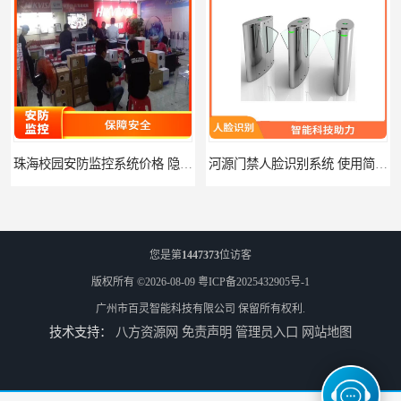
珠海校园安防监控系统价格 隐私保护 能够长时间稳定运行
河源门禁人脸识别系统 使用简单方便 无需人工干预
您是第
1447373
位访客
版权所有 ©2026-08-09
粤ICP备2025432905号-1
广州市百灵智能科技有限公司
保留所有权利.
技术支持：
八方资源网
免责声明
管理员入口
网站地图
潮州人脸识别系统价格 能够识别活体人脸 非接触性
潮州智能人脸识别系统 可以应用于不同场景 高度自动化