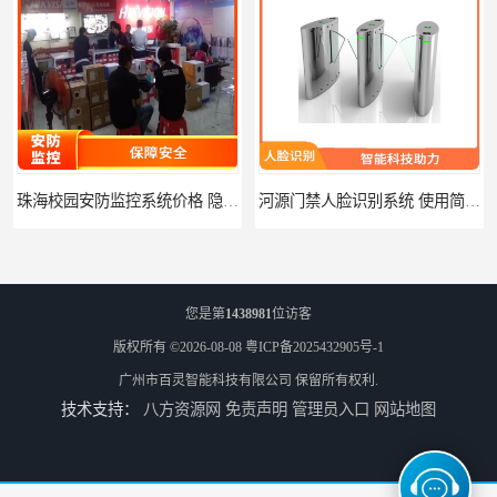
珠海校园安防监控系统价格 隐私保护 能够长时间稳定运行
河源门禁人脸识别系统 使用简单方便 无需人工干预
您是第
1438981
位访客
版权所有 ©2026-08-08
粤ICP备2025432905号-1
广州市百灵智能科技有限公司
保留所有权利.
技术支持：
八方资源网
免责声明
管理员入口
网站地图
潮州人脸识别系统价格 能够识别活体人脸 非接触性
潮州智能人脸识别系统 可以应用于不同场景 高度自动化