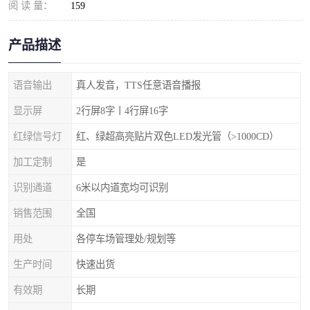
阅 读 量：
159
产品描述
语音输出
真人发音，TTS任意语音播报
显示屏
2行屏8字丨4行屏16字
红绿信号灯
红、绿超高亮贴片双色LED发光管（>1000CD）
加工定制
是
识别通道
6米以内道宽均可识别
销售范围
全国
用处
各停车场管理处/规划等
生产时间
快速出货
有效期
长期