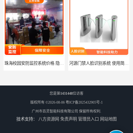
珠海校园安防监控系统价格 隐私保护 能够长时间稳定运行
河源门禁人脸识别系统 使用简单方便 无需人工干预
您是第
1431448
位访客
版权所有 ©2026-08-06
粤ICP备2025432905号-1
广州市百灵智能科技有限公司
保留所有权利.
技术支持：
八方资源网
免责声明
管理员入口
网站地图