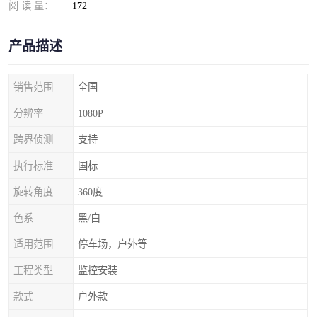
阅 读 量：
172
产品描述
销售范围
全国
分辨率
1080P
跨界侦测
支持
执行标准
国标
旋转角度
360度
色系
黑/白
适用范围
停车场，户外等
工程类型
监控安装
款式
户外款