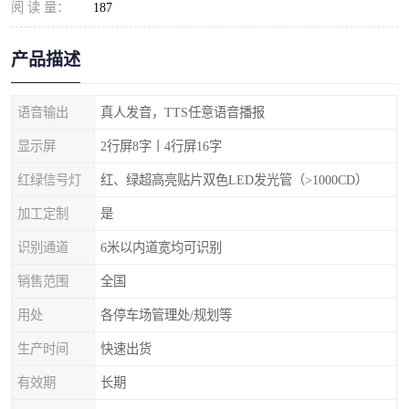
阅 读 量：
187
产品描述
语音输出
真人发音，TTS任意语音播报
显示屏
2行屏8字丨4行屏16字
红绿信号灯
红、绿超高亮贴片双色LED发光管（>1000CD）
加工定制
是
识别通道
6米以内道宽均可识别
销售范围
全国
用处
各停车场管理处/规划等
生产时间
快速出货
有效期
长期