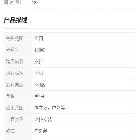
阅 读 量：
127
产品描述
销售范围
全国
分辨率
1080P
跨界侦测
支持
执行标准
国标
旋转角度
360度
色系
黑/白
适用范围
停车场，户外等
工程类型
监控安装
款式
户外款