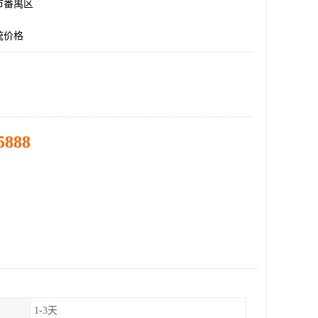
市番禺区
统价格
5888
1-3天