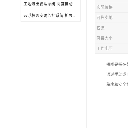
工地进出管理系统 高度自动化 提高了工作效率
实际价格
云浮校园安防监控系统 扩展性强 提高监控范围和效率
可售卖地
包装
屏幕大小
工作电压
摆闸是指在
通过手动或
秩序和安全