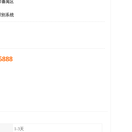
市番禺区
识别系统
5888
1-3天