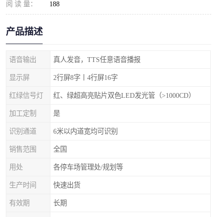
阅 读 量：
188
产品描述
语音输出
真人发音，TTS任意语音播报
显示屏
2行屏8字丨4行屏16字
红绿信号灯
红、绿超高亮贴片双色LED发光管（>1000CD）
加工定制
是
识别通道
6米以内道宽均可识别
销售范围
全国
用处
各停车场管理处/规划等
生产时间
快速出货
有效期
长期