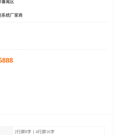
市番禺区
别系统厂家商
5888
2行屏8字丨4行屏16字