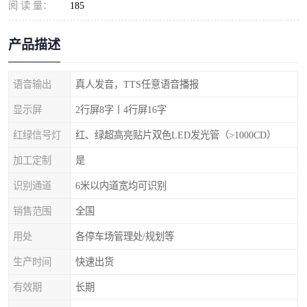
阅 读 量：
185
产品描述
语音输出
真人发音，TTS任意语音播报
显示屏
2行屏8字丨4行屏16字
红绿信号灯
红、绿超高亮贴片双色LED发光管（>1000CD）
加工定制
是
识别通道
6米以内道宽均可识别
销售范围
全国
用处
各停车场管理处/规划等
生产时间
快速出货
有效期
长期