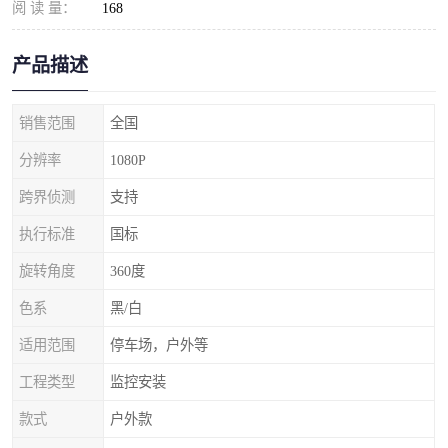
阅 读 量：
168
产品描述
销售范围
全国
分辨率
1080P
跨界侦测
支持
执行标准
国标
旋转角度
360度
色系
黑/白
适用范围
停车场，户外等
工程类型
监控安装
款式
户外款