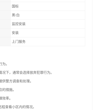
国标
黑/白
监控安装
安装
上门服务
行为。
的情况下，通常会选择放弃犯罪行为。
证据供警方调查和处理。
应的措施。
理效率。
P远程查看小区内的情况。