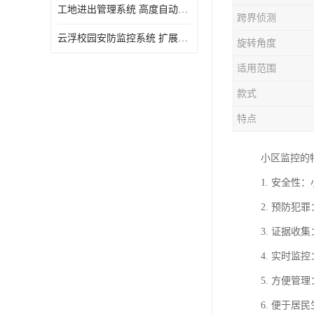
工地进出管理系统 高度自动化 提高了工作效率
跨界侦测
云浮校园安防监控系统 扩展性强 提高监控范围和效率
旋转角度
适用范围
款式
特点
小区监控的
1. 安全
2. 预防
3. 证据
4. 实时
5. 方便
6. 便于