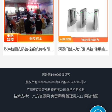
河源门禁人脸识别系统 使用简单方便 无需人工干预
潮州人脸识别系统价格 能够识别活体人脸 非接触性
您是第
1440967
位访客
版权所有 ©2026-08-08
粤ICP备2025432905号-1
广州市百灵智能科技有限公司
保留所有权利.
技术支持：
八方资源网
免责声明
管理员入口
网站地图