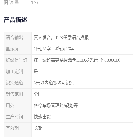
阅 读 量：
146
产品描述
语音输出
真人发音，TTS任意语音播报
显示屏
2行屏8字丨4行屏16字
红绿信号灯
红、绿超高亮贴片双色LED发光管（>1000CD）
加工定制
是
识别通道
6米以内道宽均可识别
销售范围
全国
用处
各停车场管理处/规划等
生产时间
快速出货
有效期
长期