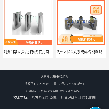
河源门禁人脸识别系统 使用简单方便 无需人工干预
潮州人脸识别系统价格 能够识别活体人脸 非接触性
您是第
1453916
位访客
版权所有 ©2026-08-10
粤ICP备2025432905号-1
广州市百灵智能科技有限公司
保留所有权利.
技术支持：
八方资源网
免责声明
管理员入口
网站地图