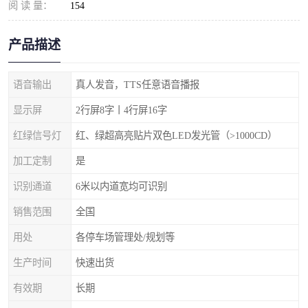
阅 读 量：
154
产品描述
语音输出
真人发音，TTS任意语音播报
显示屏
2行屏8字丨4行屏16字
红绿信号灯
红、绿超高亮贴片双色LED发光管（>1000CD）
加工定制
是
识别通道
6米以内道宽均可识别
销售范围
全国
用处
各停车场管理处/规划等
生产时间
快速出货
有效期
长期