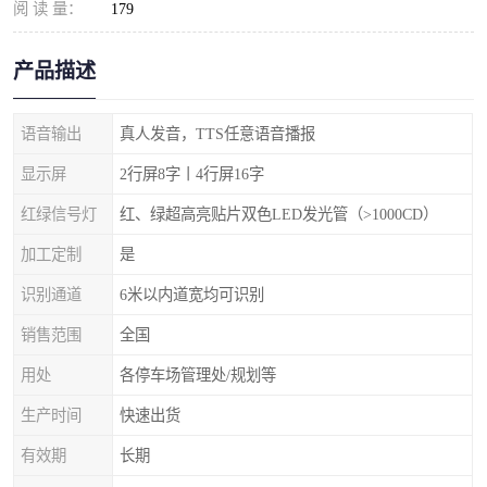
阅 读 量：
179
产品描述
语音输出
真人发音，TTS任意语音播报
显示屏
2行屏8字丨4行屏16字
红绿信号灯
红、绿超高亮贴片双色LED发光管（>1000CD）
加工定制
是
识别通道
6米以内道宽均可识别
销售范围
全国
用处
各停车场管理处/规划等
生产时间
快速出货
有效期
长期