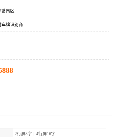
市番禺区
付车牌识别商
5888
2行屏8字丨4行屏16字