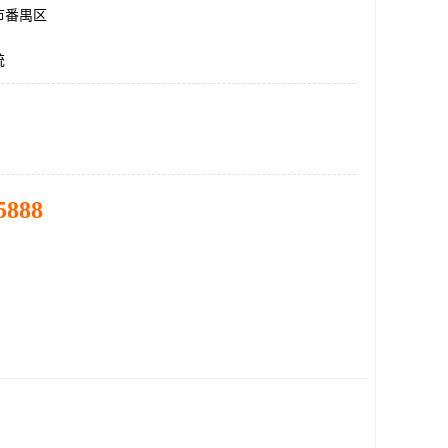
市番禺区
统
5888