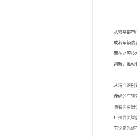
从繁华都市
成着车辆信
而在这项技
创新，推动
从精准识别
传统的车辆
随着高清摄
广州百灵智
无论是光线