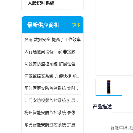
人脸识别系统
最新供应商机
更多
翼闸 数据安全 提高了工作效率
人行通道闸设备厂家 非接触性 对用户的隐私更加尊重
河源安防监控系统 扩展性强 能够长时间稳定运行
河源监控安系统 方便快捷 能够长时间稳定运行
阳江家庭安防监控系统 实时监控 可以随时回放录像
江门安防视频监控系统 扩展性强 能够长时间稳定运行
产品描述
梅州智能安防监控系统 录像存储 多通道监控
东莞智能安防监控系统 扩展性强 可以随时回放录像
智能车牌识