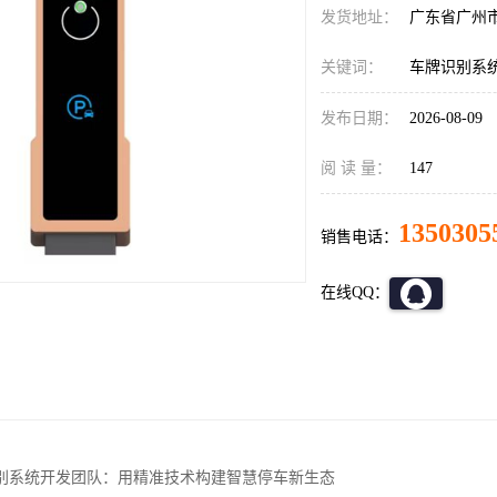
发货地址：
广东省广州
关键词：
车牌识别系
发布日期：
2026-08-09
阅 读 量：
147
1350305
销售电话：
在线QQ：
别系统开发团队：用精准技术构建智慧停车新生态