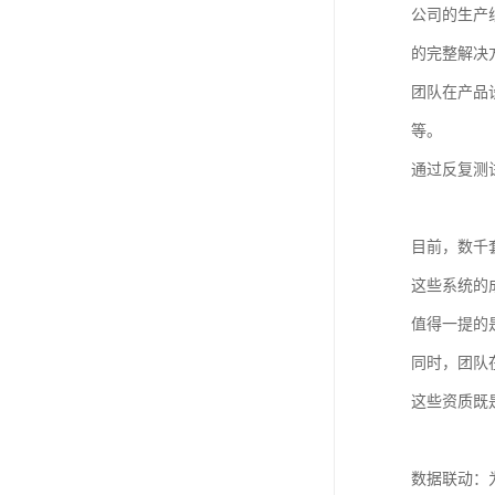
公司的生产
的完整解决
团队在产品
等。
通过反复测
目前，数千
这些系统的
值得一提的
同时，团队
这些资质既
数据联动：